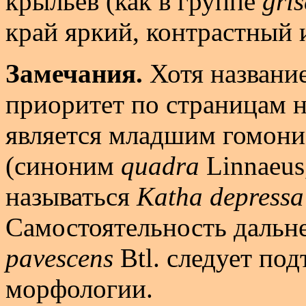
крыльев (как в группе
gri
край яркий, контрастный 
Замечания.
Хотя названи
приоритет по страницам 
является младшим гомон
(синоним
quadra
Linnaeus
называться
Katha depressa
Самостоятельность дальн
pavescens
Btl. следует по
морфологии.