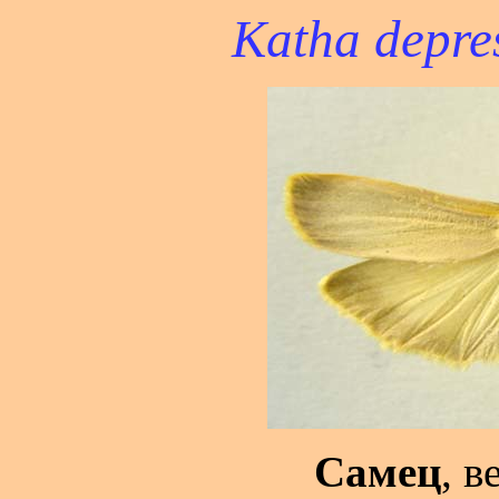
Katha depre
Самец
, в