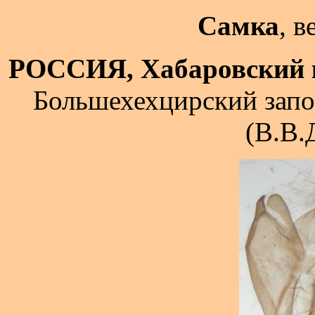
Самка
, в
РОССИЯ, Хабаровский 
Большехехцирский запо
(В.В.