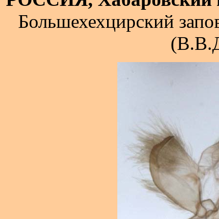
Большехехцирский запов
(В.В.