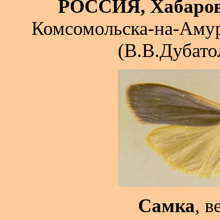
РОССИЯ, Хабаров
Комсомольска-на-Амур
(В.В.Дубато
Самка
, в