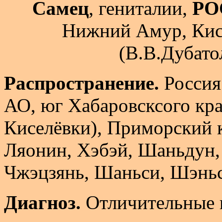
Самец
, гениталии,
РО
Нижний Амур, Кисе
(В.В.Дубато
Распространение.
Россия
АО, юг Хабаровсксого кра
Киселёвки), Приморский 
Ляонин, Хэбэй, Шаньдун, 
Чжэцзянь, Шаньси, Шэньс
Диагноз.
Отличительные п