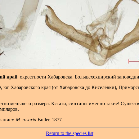
ий край
, окрестности Хабаровска, Большехехцирский заповедни
, юг Хабаровского края (от Хабаровска до Киселёвки), Приморс
аметно меньшего размера. Кстати, синтипы именно такие! Сущес
емпляров.
званием
M. rosaria
Butler, 1877.
Return to the species list