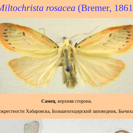
Miltochrista rosacea
(Bremer, 1861
Самец
, верхняя сторона.
 окрестности Хабаровска, Большехехцирский заповедник, Бычиха