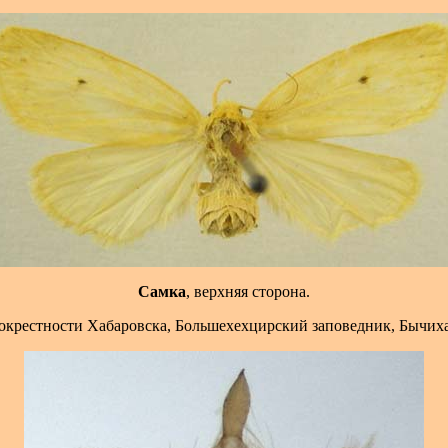
Самка
, верхняя сторона.
 окрестности Хабаровска, Большехехцирский заповедник, Бычиха