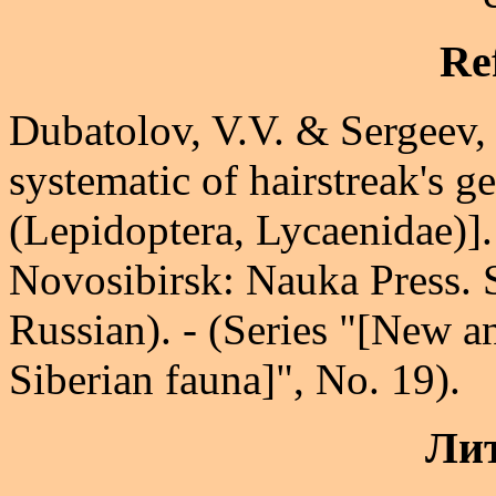
Re
Dubatolov, V.V. & Sergeev,
systematic of hairstreak's 
(Lepidoptera, Lycaenidae)]
Novosibirsk: Nauka Press. S
Russian). - (Series "[New an
Siberian fauna]", No. 19).
Лит