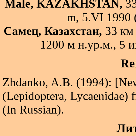
Male, KAZAKHSTAN,
33
m, 5.VI 1990 
Самец, Казахстан,
33 км 
1200 м н.ур.м., 5 
Re
Zhdanko, A.B. (1994): [New
(Lepidoptera, Lycaenidae) f
(In Russian).
Лит