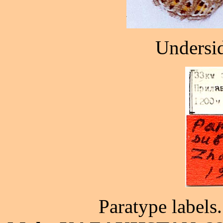
Undersid
Paratype label