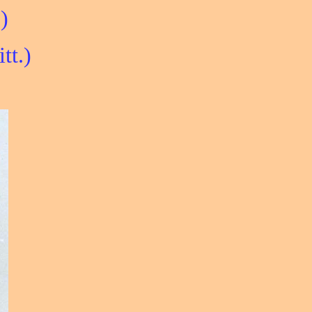
)
tt.)