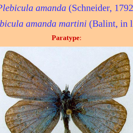
Plebicula amanda
(Schneider, 1792
bicula amanda martini
(Balint, in li
Paratype
: